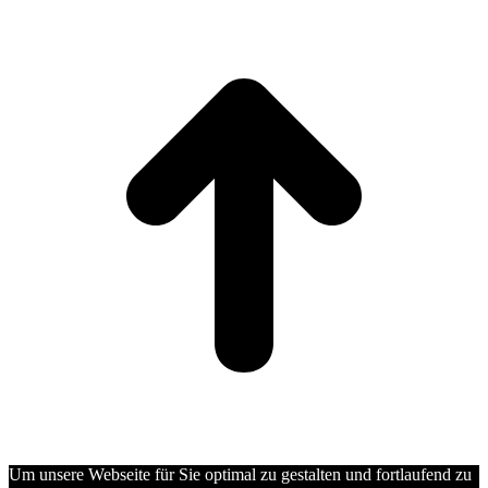
t
T
Um unsere Webseite für Sie optimal zu gestalten und fortlaufend zu